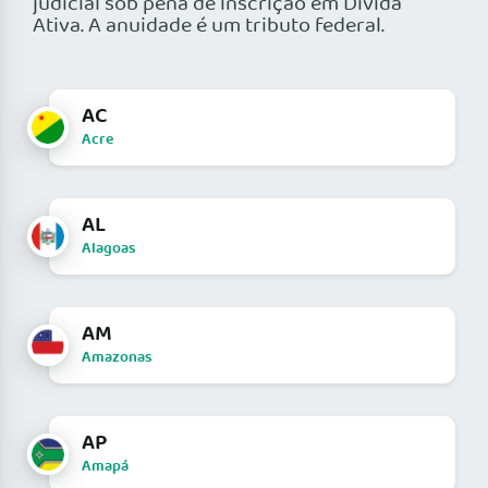
judicial sob pena de inscrição em Dívida
Ativa. A anuidade é um tributo federal.
AC
Acre
AL
Alagoas
AM
Amazonas
AP
Amapá