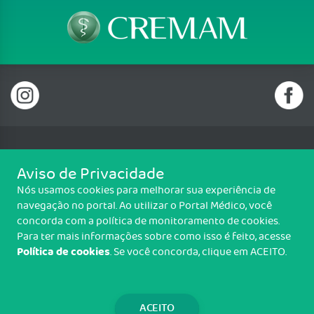
Telefone: (92) 3656 0531, (92) 3656 0532, (92) 3656
Aviso de Privacidade
0536
Nós usamos cookies para melhorar sua experiência de
Av. Senador Raimundo Parente, 6, Pça. Walter Góes, Alvorada,
navegação no portal. Ao utilizar o Portal Médico, você
Manaus/AM - CEP: 69048-662
concorda com a política de monitoramento de cookies.
CNPJ : 14.189.955/0001-43 - Funcionamento de 08:00 às 17:00 horas
Para ter mais informações sobre como isso é feito, acesse
Política de cookies
. Se você concorda, clique em ACEITO.
Copyright CREMAM. Todos os direitos reservados.
TRANSPARÊNCIA E PRESTAÇÃO DE
CONTAS
ACEITO