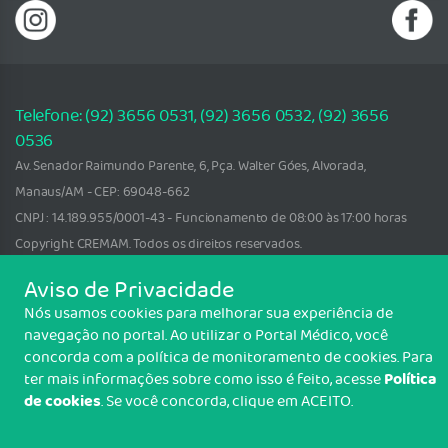
Telefone: (92) 3656 0531, (92) 3656 0532, (92) 3656
0536
Av. Senador Raimundo Parente, 6, Pça. Walter Góes, Alvorada,
Manaus/AM - CEP: 69048-662
CNPJ : 14.189.955/0001-43 - Funcionamento de 08:00 às 17:00 horas
Copyright CREMAM. Todos os direitos reservados.
Aviso de Privacidade
TRANSPARÊNCIA E PRESTAÇÃO DE
CONTAS
Nós usamos cookies para melhorar sua experiência de
navegação no portal. Ao utilizar o Portal Médico, você
concorda com a política de monitoramento de cookies. Para
Política
ter mais informações sobre como isso é feito, acesse
de cookies
. Se você concorda, clique em ACEITO.