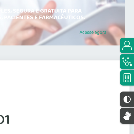
LES, SEGURA E GRATUITA PARA
, PACIENTES E FARMACÊUTICOS.
Acesse
agora
01