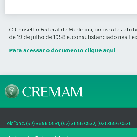
O Conselho Federal de Medicina, no uso das atrib
de 19 de julho de 1958 e, consubstanciado nas Leis
Para acessar o documento clique aqui
Telefone: (92) 3656 0531, (92) 3656 0532, (92) 3656 0536
Av. Senador Raimundo Parente, 6, Pça. Walter Góes, Alvorada, Manaus/AM 