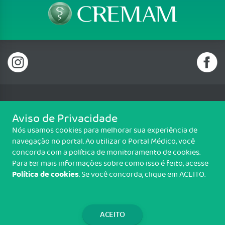
Telefone: (92) 3656 0531, (92) 3656 0532, (92) 3656
Aviso de Privacidade
0536
Nós usamos cookies para melhorar sua experiência de
Av. Senador Raimundo Parente, 6, Pça. Walter Góes, Alvorada,
navegação no portal. Ao utilizar o Portal Médico, você
Manaus/AM - CEP: 69048-662
concorda com a política de monitoramento de cookies.
CNPJ : 14.189.955/0001-43 - Funcionamento de 08:00 às 17:00 horas
Para ter mais informações sobre como isso é feito, acesse
Política de cookies
. Se você concorda, clique em ACEITO.
Copyright CREMAM. Todos os direitos reservados.
TRANSPARÊNCIA E PRESTAÇÃO DE
CONTAS
ACEITO