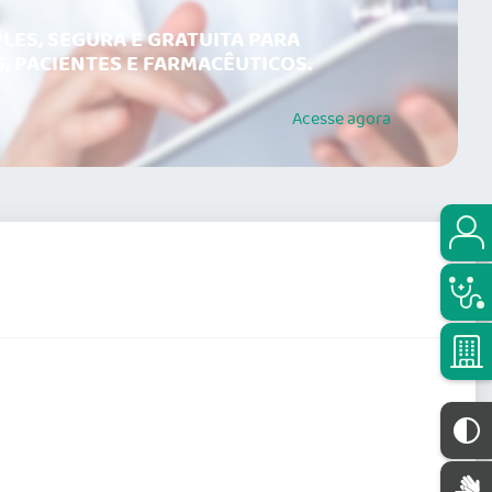
LES, SEGURA E GRATUITA PARA
, PACIENTES E FARMACÊUTICOS.
Acesse
agora