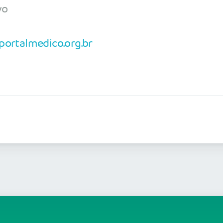
vo
rtalmedico.org.br