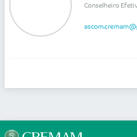
Conselheiro Efeti
ascom.cremam@po