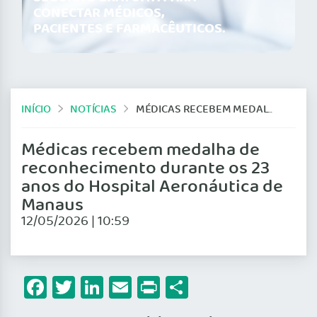
CONECTAR MÉDICOS,
PACIENTES E FARMACÊUTICOS.
INÍCIO
NOTÍCIAS
MÉDICAS RECEBEM MEDALHA DE RECONHECIMENTO DURANTE OS 23 ANOS DO HOSPITAL AERONÁUTICA DE MANAUS
Médicas recebem medalha de
reconhecimento durante os 23
anos do Hospital Aeronáutica de
Manaus
12/05/2026 | 10:59
Facebook
Twitter
LinkedIn
Email
Print
Share